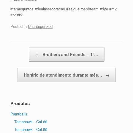
#tamusjuntos #dealmaecoração #salgueirospbteam #dye #m2
#r2 #i5”
Posted in
Uncategorized
.
Post navigation
←
Brothers and Friends – 1º…
Horário de atendimento durante mês…
→
Produtos
Paintballs
Tomahawk - Cal.68
Tomahawk - Cal.50