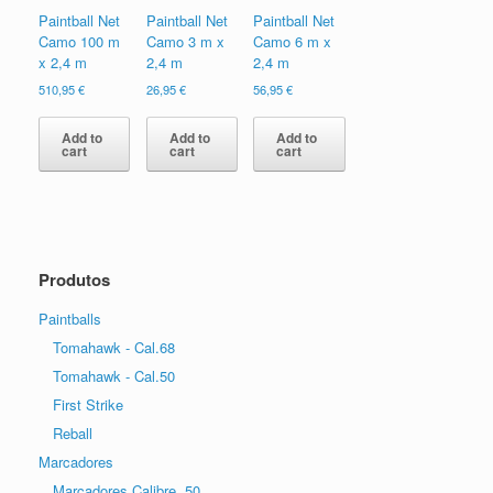
Paintball Net
Paintball Net
Paintball Net
Camo 100 m
Camo 3 m x
Camo 6 m x
x 2,4 m
2,4 m
2,4 m
510,95
€
26,95
€
56,95
€
Add to
Add to
Add to
cart
cart
cart
Produtos
Paintballs
Tomahawk - Cal.68
Tomahawk - Cal.50
First Strike
Reball
Marcadores
Marcadores Calibre .50