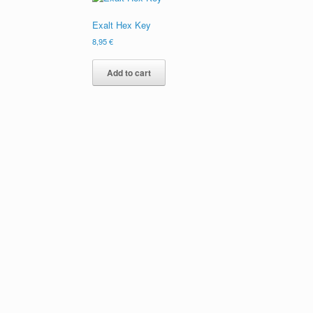
Exalt Hex Key
8,95
€
Add to cart