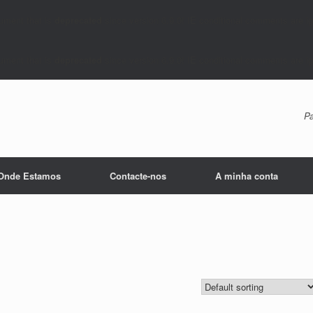
ument that is
deprecated
since version 6.9.0! IE conditional comments are ig
ument that is
deprecated
since version 6.9.0! IE conditional comments are ig
Pa
Onde Estamos
Contacte-nos
A minha conta