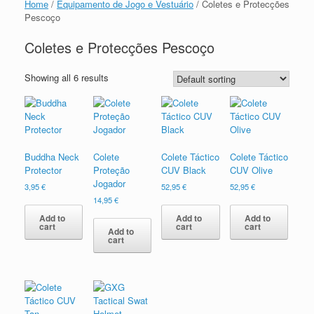
Home
/
Equipamento de Jogo e Vestuário
/ Coletes e Protecções
Pescoço
Coletes e Protecções Pescoço
Showing all 6 results
Buddha Neck
Colete
Colete Táctico
Colete Táctico
Protector
Proteção
CUV Black
CUV Olive
Jogador
3,95
€
52,95
€
52,95
€
14,95
€
Add to
Add to
Add to
cart
cart
cart
Add to
cart