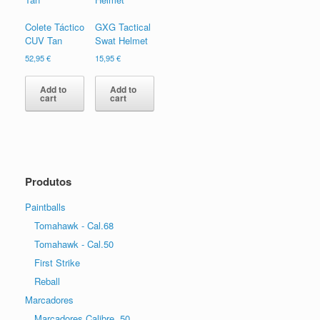
Colete Táctico
GXG Tactical
CUV Tan
Swat Helmet
52,95
€
15,95
€
Add to
Add to
cart
cart
Produtos
Paintballs
Tomahawk - Cal.68
Tomahawk - Cal.50
First Strike
Reball
Marcadores
Marcadores Calibre .50