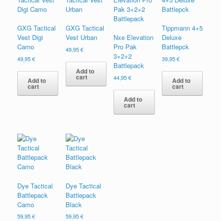
GXG Tactical
GXG Tactical
Tippmann 4+5
Vest Digi
Vest Urban
Nxe Elevation
Deluxe
Camo
Pro Pak
Battlepck
49,95
€
3+2+2
49,95
€
39,95
€
Battlepack
Add to
cart
44,95
€
Add to
Add to
cart
cart
Add to
cart
Dye Tactical
Dye Tactical
Battlepack
Battlepack
Camo
Black
59,95
€
59,95
€