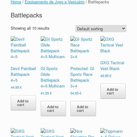
Home
/
Equipamento de Jogo e Vestuário
/ Battlepacks
Battlepacks
Showing all 10 results
GXG Tactical
Devil Paintball
GI Sportz
Protected: GI
Vest Black
Battlepack
Glide
Sportz Race
49,95
€
4+5
Battlepack
Battlepack
4+5 Multicam
3+4
44,95
€
Add to
cart
41,95
€
54,95
€
Add to
cart
Add to
Add to
cart
cart