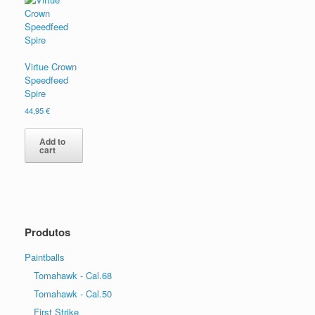
Virtue Crown
Speedfeed
Spire
44,95
€
Add to
cart
Produtos
Paintballs
Tomahawk - Cal.68
Tomahawk - Cal.50
First Strike