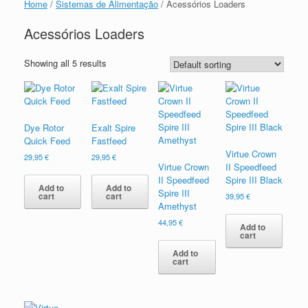
Home
/
Sistemas de Alimentação
/ Acessórios Loaders
Acessórios Loaders
Showing all 5 results
Dye Rotor
Exalt Spire
Quick Feed
Fastfeed
Virtue Crown
29,95
€
29,95
€
Virtue Crown
II Speedfeed
II Speedfeed
Spire III Black
Add to
Add to
Spire III
cart
cart
39,95
€
Amethyst
44,95
€
Add to
cart
Add to
cart