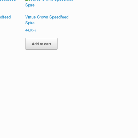
edfeed
Virtue Crown Speedfeed
Spire
44,95
€
Add to cart