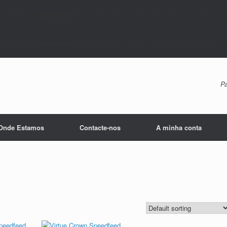
ument that is
deprecated
since version 6.9.0! IE conditional comments are ig
ument that is
deprecated
since version 6.9.0! IE conditional comments are ig
Pa
Onde Estamos
Contacte-nos
A minha conta