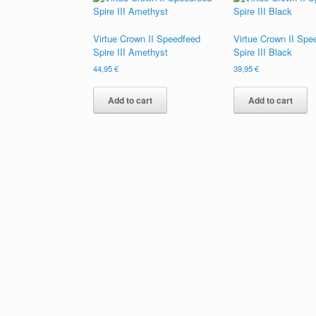
Virtue Crown II Speedfeed
Virtue Crown II Spe
Spire III Amethyst
Spire III Black
44,95
€
39,95
€
Add to cart
Add to cart