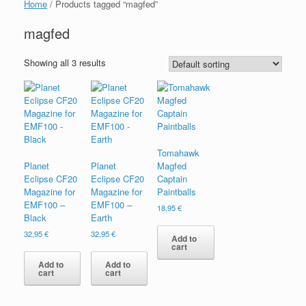
Home
/ Products tagged “magfed”
magfed
Showing all 3 results
Tomahawk
Planet
Planet
Magfed
Eclipse CF20
Eclipse CF20
Captain
Magazine for
Magazine for
Paintballs
EMF100 –
EMF100 –
18,95
€
Black
Earth
32,95
€
32,95
€
Add to
cart
Add to
Add to
cart
cart